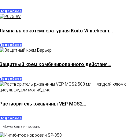
Подробнее
Лампа высокотемпературная Koito Whitebeam...
Подробнее
Защитный крем комбинированного действия...
Подробнее
Растворитель ржавчины VEP MOS2...
Подробнее
Может быть интересно