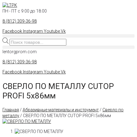
Перейти
к
ПН - ПТ с 9:00 до 18:00
контенту
8 (812) 309-36-98
Facebook
Instagram
Youtube
Vk
Поиск
товаров
lentorgprom.com
8 (812) 309-36-98
Facebook
Instagram
Youtube
Vk
СВЕРЛО ПО МЕТАЛЛУ CUTOP
PROFI 5х86мм
Главная
/
Абразивные материалы и инструмент
/
Сверло по
металлу
/ СВЕРЛО ПО МЕТАЛЛУ CUTOP PROFI 5х86мм