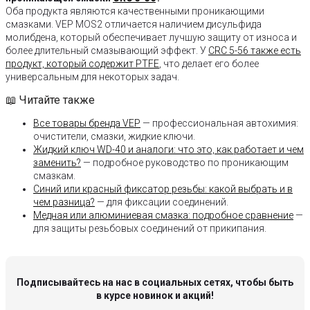
Оба продукта являются качественными проникающими
смазками. VEP MOS2 отличается наличием дисульфида
молибдена, который обеспечивает лучшую защиту от износа и
более длительный смазывающий эффект. У
CRC 5-56 также есть
продукт, который содержит PTFE
, что делает его более
универсальным для некоторых задач.
📖 Читайте также
Все товары бренда VEP
— профессиональная автохимия:
очистители, смазки, жидкие ключи.
Жидкий ключ WD-40 и аналоги: что это, как работает и чем
заменить?
— подробное руководство по проникающим
смазкам.
Синий или красный фиксатор резьбы: какой выбрать и в
чем разница?
— для фиксации соединений.
Медная или алюминиевая смазка: подробное сравнение
—
для защиты резьбовых соединений от прикипания.
Подписывайтесь на нас в социальных сетях, чтобы быть
в курсе новинок и акций!