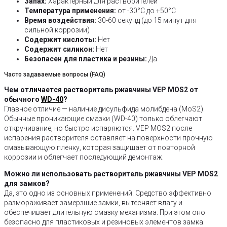
Запах:
Характерный для растворителей
Температура применения:
от -30°C до +50°C
Время воздействия:
30-60 секунд (до 15 минут для
сильной коррозии)
Содержит кислоты:
Нет
Содержит силикон:
Нет
Безопасен для пластика и резины:
Да
Часто задаваемые вопросы (FAQ)
Чем отличается растворитель ржавчины VEP MOS2 от
обычного
WD-40
?
Главное отличие — наличие дисульфида молибдена (MoS2).
Обычные проникающие смазки (WD-40) только облегчают
откручивание, но быстро испаряются. VEP MOS2 после
испарения растворителя оставляет на поверхности прочную
смазывающую пленку, которая защищает от повторной
коррозии и облегчает последующий демонтаж.
Можно ли использовать растворитель ржавчины VEP MOS2
для замков?
Да, это одно из основных применений. Средство эффективно
размораживает замерзшие замки, вытесняет влагу и
обеспечивает длительную смазку механизма. При этом оно
безопасно для пластиковых и резиновых элементов замка.