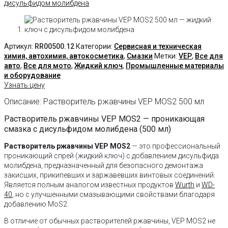
Артикул:
RR00500.12
Категории:
Сервисная и техническая
химия, автохимия, автокосметика
,
Смазки
Метки:
VEP
,
Все для
авто
,
Все для мото
,
Жидкий ключ
,
Промышленные материалы
и оборудование
Узнать цену
Описание: Растворитель ржавчины VEP MOS2 500 мл
Растворитель ржавчины VEP MOS2 — проникающая
смазка с дисульфидом молибдена (500 мл)
Растворитель ржавчины VEP MOS2
— это профессиональный
проникающий спрей (жидкий ключ) с добавлением дисульфида
молибдена, предназначенный для безопасного демонтажа
закисших, прикипевших и заржавевших винтовых соединений.
Является полным аналогом известных продуктов
Wurth
и
WD-
40
, но с улучшенными смазывающими свойствами благодаря
добавлению MoS2.
В отличие от обычных растворителей ржавчины, VEP MOS2 не