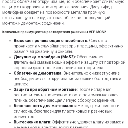
просто облегчает откручивание, но и обеспечивает длительную
защиту от коррозии и повторного закисания. Дисульфид
молибдена создает на поверхности металла прочную
смазывающую пленку, которая облегчает последующий
монтаж и демонтаж соединений.
Ключевые преимущества растворителя ржавчины VEP MOS2
Высокая проникающая способность:
Средство
проникает в мельчайшие зазоры и трещины, эффективно
размягчая ржавчину и окислы.
Дисульфид молибдена (MoS2):
Обеспечивает
длительный смазывающий эффект и защиту от повторной
коррозии даже после испарения растворителя.
Облегчение демонтажа:
Значительно снижает усилие,
необходимое для откручивания закисших болтов, гаек и
шпилек.
Защита при обратном монтаже:
После испарения
растворителя на поверхности остается смазывающая
пленка, обеспечивающая легкую сборку соединения.
Безопасность для материалов:
Не содержит кислот и
силикона, безопасен для пластиковых и резиновых
элементов.
Вытеснение влаги:
Эффективно удаляет влагу из замков,
механизмов и электрических разъемов.