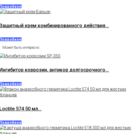
Подробнее
Защитный крем комбинированного действия...
Подробнее
Может быть интересно
Ингибитор коррозии, антикор долгосрочного...
Подробнее
Loctite 574 50 мл...
Подробнее