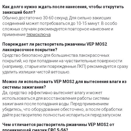
Как долго нужно ждать после нанесения, чтобы открутить
закисший болт?
Обычно достаточно 30-60 секунд. Для сильно закисших
соединений может потребоваться до 10-15 минут. В особо
сложных случаях рекомендуется повторное нанесение и
применение
термоключа
.
Повреждает ли растворитель ржавчины VEP MOS2
лакокрасочное покрытие?
Средство безопасно для большинства лакокрасочных
покрытий, но при попадании на чувствительные поверхности
(например, старые или поврежденные ЛКП) рекомендуется сразу
удалить излишки чистой ветошью.
Можно ли использовать VEP MOS2 для вытеснения влаги из
системы зажигания?
Да, средство эффективно вытесняет влагу и может
использоваться для восстановления работы системы
зажигания после попадания воды. Перед применением
убедитесь, что оборудование обесточено, а после обработки
дайте растворителю полностью испариться перед запуском.
Чем отличается растворитель ржавчины VEP MOS2 от
проникающей смазки
CRC 5-56
?