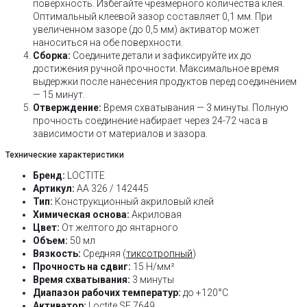
поверхность. Избегайте чрезмерного количества клея.
Оптимальный клеевой зазор составляет 0,1 мм. При
увеличенном зазоре (до 0,5 мм) активатор может
наноситься на обе поверхности.
Сборка:
Соедините детали и зафиксируйте их до
достижения ручной прочности. Максимальное время
выдержки после нанесения продуктов перед соединением
— 15 минут.
Отверждение:
Время схватывания — 3 минуты. Полную
прочность соединение набирает через 24-72 часа в
зависимости от материалов и зазора.
Технические характеристики
Бренд:
LOCTITE
Артикул:
AA 326 / 142445
Тип:
Конструкционный акриловый клей
Химическая основа:
Акриловая
Цвет:
От желтого до янтарного
Объем:
50 мл
Вязкость:
Средняя (
тиксотропный
)
Прочность на сдвиг:
15 Н/мм²
Время схватывания:
3 минуты
Диапазон рабочих температур:
до +120°C
Активатор:
Loctite SF 7649