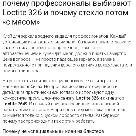
почему профессионалы выбирают
Loctite 326 и почему стекло потом
«с мясом»
Клей для зеркала заднего вида для профессионалов. Каждый
установщик и автостекольщик знает базовое правило: зеркало
заднего вида, особенно современное, тяжелое, с
автозатемнением и кучей датчиков, должно висеть намертво.
Цена вопроса — не просто падающее зеркало, а замена
поврежденного при падении дорогого датчика дождя/света или
самого триплекса.
На рынке есть десятки «специальных» клеев для зеркал в
маленьких тюбиках. Но профессионалы автосервисов и
детейлинга практически единогласно используют одну
конкретную промышленную связку:
Loctite 326
и активатор
Loctite 7649
. И главный признак правильно выполненной
работы этим составом — при попытке демонтажа кронштейн
снимается только с куском лобового стекла. Разберемся,
почему так происходит и как с этим работать.
Почему не «специальные» клеи из блистера