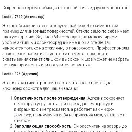
Секрет не в одном тюбике, а в строгой связке двух компонентов.
Loctite 7649 (Активатор)
Это не обезжириватель и не «улучшайзер». Это химический
праймер для инертных поверхностей. Стекло само по себе имеет
плохую адгезию. Задача 7649 — создать на молекулярном
уровне активный слой-посредник именно на стекле. Он
наносится только на стеклянную поверхность. Профессионалы
знают: если нанести активатор и на металл, скорость
схватывания станет слишком высокой, и шов может не набрать
полную прочность или получится пористым.
Loctite 326 (Адгезив)
Это вязкая (тиксотропная) паста янтарного цвета. Два
ключевых свойства для нашей задачи:
Эластичность после отверждения.
Адгезив сохраняет
некоторую упругость. При перепадах температур и
вибрациях он не трескается, а работает как микро-
демпфер, принимая на себя напряжения между сталью и
стеклом.
Заполняющая способность.
Он рассчитан на зазоры до
0.5 мм. Кронштейн зеркала редко идеально прилегает к