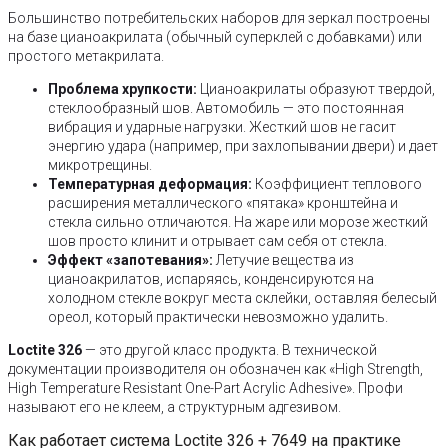
Большинство потребительских наборов для зеркал построены
на базе цианоакрилата (обычный суперклей с добавками) или
простого метакрилата.
Проблема хрупкости:
Цианоакрилаты образуют твердой,
стеклообразный шов. Автомобиль — это постоянная
вибрация и ударные нагрузки. Жесткий шов не гасит
энергию удара (например, при захлопывании двери) и дает
микротрещины.
Температурная деформация:
Коэффициент теплового
расширения металлического «пятака» кронштейна и
стекла сильно отличаются. На жаре или морозе жесткий
шов просто клинит и отрывает сам себя от стекла.
Эффект «запотевания»:
Летучие вещества из
цианоакрилатов, испаряясь, конденсируются на
холодном стекле вокруг места склейки, оставляя белесый
ореол, который практически невозможно удалить.
Loctite 326
— это другой класс продукта. В технической
документации производителя он обозначен как «High Strength,
High Temperature Resistant One-Part Acrylic Adhesive». Профи
называют его не клеем, а структурным адгезивом.
Как работает система Loctite 326 + 7649 на практике