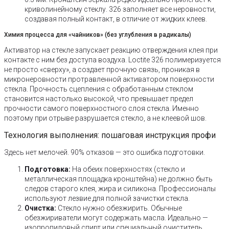
криволинейному стеклу. 326 заполняет все неровности,
создавая полный контакт, в отличие от жидких клеев.
Химия процесса для «чайников» (без углубления в радикалы)
Активатор на стекле запускает реакцию отверждения клея при
контакте с ним без доступа воздуха. Loctite 326 полимеризуется
не просто «сверху», а создает прочную связь, проникая в
микронеровности протравленной активатором поверхности
стекла. Прочность сцепления с обработанным стеклом
становится настолько высокой, что превышает предел
прочности самого поверхностного слоя стекла. Именно
поэтому при отрыве разрушается стекло, а не клеевой шов.
Технология выполнения: пошаговая инструкция профи
Здесь нет мелочей. 90% отказов — это ошибка подготовки.
Подготовка:
На обеих поверхностях (стекло и
металлическая площадка кронштейна) не должно быть
следов старого клея, жира и силикона. Профессионалы
используют лезвие для полной зачистки стекла.
Очистка:
Стекло нужно обезжирить. Обычные
обезжириватели могут содержать масла. Идеально —
изопропиловый спирт или специальный очиститель,