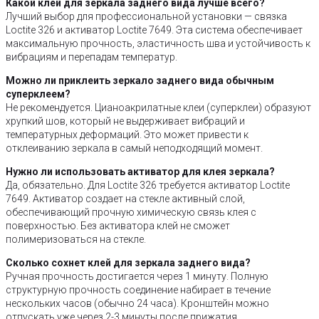
Какой клей для зеркала заднего вида лучше всего?
Лучший выбор для профессиональной установки — связка
Loctite 326 и активатор Loctite 7649. Эта система обеспечивает
максимальную прочность, эластичность шва и устойчивость к
вибрациям и перепадам температур.
Можно ли приклеить зеркало заднего вида обычным
суперклеем?
Не рекомендуется. Цианоакрилатные клеи (суперклеи) образуют
хрупкий шов, который не выдерживает вибраций и
температурных деформаций. Это может привести к
отклеиванию зеркала в самый неподходящий момент.
Нужно ли использовать активатор для клея зеркала?
Да, обязательно. Для Loctite 326 требуется активатор Loctite
7649. Активатор создает на стекле активный слой,
обеспечивающий прочную химическую связь клея с
поверхностью. Без активатора клей не сможет
полимеризоваться на стекле.
Сколько сохнет клей для зеркала заднего вида?
Ручная прочность достигается через 1 минуту. Полную
структурную прочность соединение набирает в течение
нескольких часов (обычно 24 часа). Кронштейн можно
отпускать уже через 2-3 минуты после прижатия.