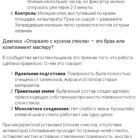
течение нескольких часов, но фиксатор можно
отпускать уже через 2-3 минуты.
Контроль:
Излишек клея, выступивший по краям
площадки, не вытирать! Пока он сырой — размажете.
Затвердевшие излишки легко срезаются потом острым
лезвием.
Диагноз: «Оторвало с куском стекла» — это брак или
комплимент мастеру?
В сообществе автостекольщиков это признак того, что работа
сделана правильно. О чем это говорит:
Идеальная подготовка:
Поверхность была полностью
очищена от силиконов, жиров и остатков старых
материалов.
Правильная химия:
Выбранный состав создал адгезию,
превосходящую собственную прочность поверхностного
слоя стекла.
Монолитное соединение:
Нет слабого звена. Кронштейн,
клеевой шов и стекло работают как одно целое.
При некорректной установке (плохая очистка, отсутствие
активатора) отслаивание проходит по границе «клей-стекло»,
оставляя чистую и гладкую стеклянную поверхность, иногда с