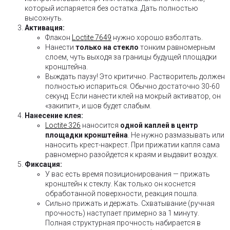
который испаряется без остатка. Дать полностью
высохнуть.
Активация:
Флакон
Loctite 7649
нужно хорошо взболтать.
Нанести
только на стекло
тонким равномерным
слоем, чуть выходя за границы будущей площадки
кронштейна.
Выждать паузу! Это критично. Растворитель должен
полностью испариться. Обычно достаточно 30-60
секунд. Если нанести клей на мокрый активатор, он
«закипит», и шов будет слабым.
Нанесение клея:
Loctite 326
наносится
одной каплей в центр
площадки кронштейна
. Не нужно размазывать или
наносить крест-накрест. При прижатии капля сама
равномерно разойдется к краям и выдавит воздух.
Фиксация:
У вас есть время позиционирования — прижать
кронштейн к стеклу. Как только он коснется
обработанной поверхности, реакция пошла.
Сильно прижать и держать. Схватывание (ручная
прочность) наступает примерно за 1 минуту.
Полная структурная прочность набирается в