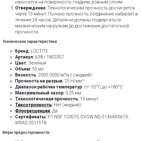
наносится на поверхность гладким, ровным слоем.
Отверждение:
Технологическая прочность достигается
через 15 минут. Полную прочность соединение набирает в
течение 24 часов. Детали не должны подвергаться
механическим нагрузкам до достижения достаточной
прочности.
Технические характеристики
Бренд:
LOCTITE
Артикул:
638 / 1803357
Цвет:
Зеленый
Объем:
50 мл
Вязкость:
2000-3000 мПа·с (жидкий)
Прочность на разрыв:
25 Н/мм²
Диапазон рабочих температур:
от -55°C до +180°C
Максимальный зазор:
0,25 мм
Технологическая прочность:
15 минут
Тиксотропность
:
Нет (жидкий)
Флуоресценция
:
Да
Сертификаты:
P1 NSF 123010, DVGW NG-5146AR0619,
WRAS 0511518
Меры предосторожности