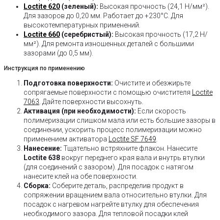
Loctite 620
(зеленый):
Высокая прочность (24,1 Н/мм²).
Для зазоров до 0,20 мм. Работает до +230°C. Для
высокотемпературных применений.
Loctite 660
(серебристый):
Высокая прочность (17,2 Н/
мм²). Для ремонта изношенных деталей с большими
зазорами (до 0,5 мм).
Инструкция по применению
Подготовка поверхности:
Очистите и обезжирьте
сопрягаемые поверхности с помощью очистителя
Loctite
7063
. Дайте поверхности высохнуть.
Активация (при необходимости):
Если скорость
полимеризации слишком мала или есть большие зазоры в
соединении, ускорить процесс полимеризации можно
применением активатора
Loctite SF 7649
.
Нанесение:
Тщательно встряхните флакон. Нанесите
Loctite 638
вокруг переднего края вала и внутрь втулки
(для соединений с зазором). Для посадок с натягом
нанесите клей на обе поверхности.
Сборка:
Соберите деталь, распределив продукт в
сопряжении вращением вала относительно втулки. Для
посадок с нагревом нагрейте втулку для обеспечения
необходимого зазора. Для тепловой посадки клей