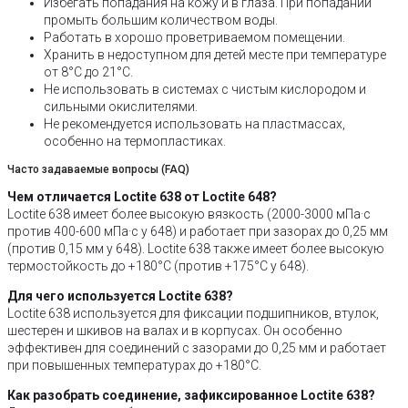
Избегать попадания на кожу и в глаза. При попадании
промыть большим количеством воды.
Работать в хорошо проветриваемом помещении.
Хранить в недоступном для детей месте при температуре
от 8°C до 21°C.
Не использовать в системах с чистым кислородом и
сильными окислителями.
Не рекомендуется использовать на пластмассах,
особенно на термопластиках.
Часто задаваемые вопросы (FAQ)
Чем отличается Loctite 638 от Loctite 648?
Loctite 638 имеет более высокую вязкость (2000-3000 мПа·с
против 400-600 мПа·с у 648) и работает при зазорах до 0,25 мм
(против 0,15 мм у 648). Loctite 638 также имеет более высокую
термостойкость до +180°C (против +175°C у 648).
Для чего используется Loctite 638?
Loctite 638 используется для фиксации подшипников, втулок,
шестерен и шкивов на валах и в корпусах. Он особенно
эффективен для соединений с зазорами до 0,25 мм и работает
при повышенных температурах до +180°C.
Как разобрать соединение, зафиксированное Loctite 638?