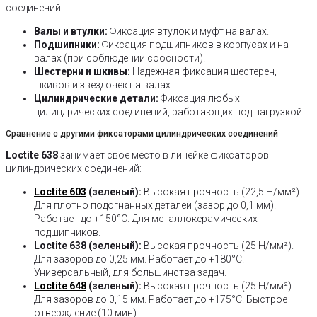
соединений:
Валы и втулки:
Фиксация втулок и муфт на валах.
Подшипники:
Фиксация подшипников в корпусах и на
валах (при соблюдении соосности).
Шестерни и шкивы:
Надежная фиксация шестерен,
шкивов и звездочек на валах.
Цилиндрические детали:
Фиксация любых
цилиндрических соединений, работающих под нагрузкой.
Сравнение с другими фиксаторами цилиндрических соединений
Loctite 638
занимает свое место в линейке фиксаторов
цилиндрических соединений:
Loctite 603
(зеленый):
Высокая прочность (22,5 Н/мм²).
Для плотно подогнанных деталей (зазор до 0,1 мм).
Работает до +150°C. Для металлокерамических
подшипников.
Loctite 638 (зеленый):
Высокая прочность (25 Н/мм²).
Для зазоров до 0,25 мм. Работает до +180°C.
Универсальный, для большинства задач.
Loctite 648
(зеленый):
Высокая прочность (25 Н/мм²).
Для зазоров до 0,15 мм. Работает до +175°C. Быстрое
отверждение (10 мин).