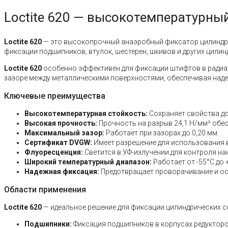
Loctite 620 — высокотемпературны
Loctite 620
— это высокопрочный анаэробный фиксатор цилиндрич
фиксации подшипников, втулок, шестерен, шкивов и других цилин
Loctite 620
особенно эффективен для фиксации штифтов в радиато
зазоре между металлическими поверхностями, обеспечивая наде
Ключевые преимущества
Высокотемпературная стойкость:
Сохраняет свойства до
Высокая прочность:
Прочность на разрыв 24,1 Н/мм² обе
Максимальный зазор:
Работает при зазорах до 0,20 мм.
Сертификат DVGW:
Имеет разрешение для использования в
Флуоресценция:
Светится в УФ-излучении для контроля на
Широкий температурный диапазон:
Работает от -55°C до 
Надежная фиксация:
Предотвращает проворачивание и осл
Области применения
Loctite 620
— идеальное решение для фиксации цилиндрических с
Подшипники:
Фиксация подшипников в корпусах редукторо