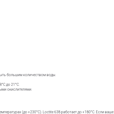
омыть большим количеством воды.
8°C до 21°C.
ными окислителями.
мпературах (до +230°C). Loctite 638 работает до +180°C. Если ваш