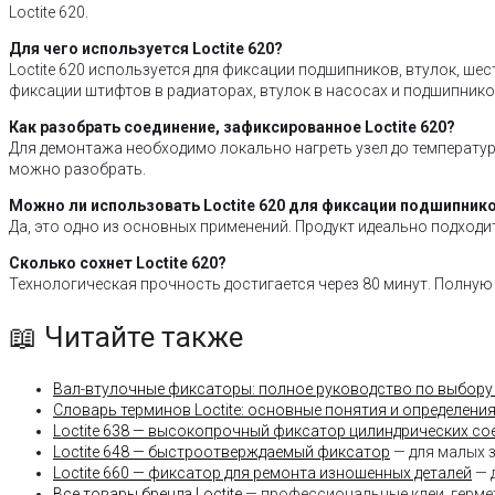
Loctite 620.
Для чего используется Loctite 620?
Loctite 620 используется для фиксации подшипников, втулок, ше
фиксации штифтов в радиаторах, втулок в насосах и подшипников
Как разобрать соединение, зафиксированное Loctite 620?
Для демонтажа необходимо локально нагреть узел до температур
можно разобрать.
Можно ли использовать Loctite 620 для фиксации подшипник
Да, это одно из основных применений. Продукт идеально подхо
Сколько сохнет Loctite 620?
Технологическая прочность достигается через 80 минут. Полную 
📖 Читайте также
Вал-втулочные фиксаторы: полное руководство по выбору
Словарь терминов Loctite: основные понятия и определени
Loctite 638 — высокопрочный фиксатор цилиндрических со
Loctite 648 — быстроотверждаемый фиксатор
— для малых 
Loctite 660 — фиксатор для ремонта изношенных деталей
— 
Все товары бренда Loctite
— профессиональные клеи, герме