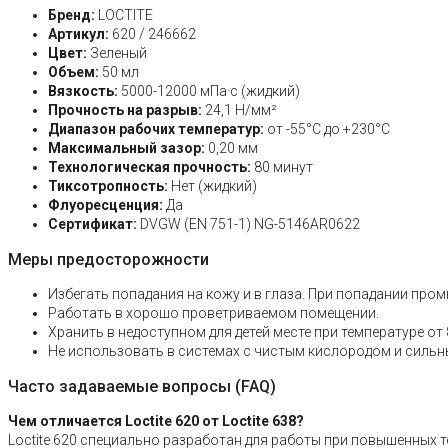
Бренд:
LOCTITE
Артикул:
620 / 246662
Цвет:
Зеленый
Объем:
50 мл
Вязкость:
5000-12000 мПа·с (жидкий)
Прочность на разрыв:
24,1 Н/мм²
Диапазон рабочих температур:
от -55°C до +230°C
Максимальный зазор:
0,20 мм
Технологическая прочность:
80 минут
Тиксотропность:
Нет (жидкий)
Флуоресценция:
Да
Сертификат:
DVGW (EN 751-1) NG-5146AR0622
Меры предосторожности
Избегать попадания на кожу и в глаза. При попадании пр
Работать в хорошо проветриваемом помещении.
Хранить в недоступном для детей месте при температуре от 
Не использовать в системах с чистым кислородом и силь
Часто задаваемые вопросы (FAQ)
Чем отличается Loctite 620 от Loctite 638?
Loctite 620 специально разработан для работы при повышенных те