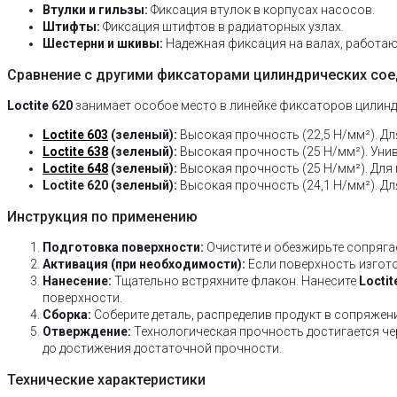
Втулки и гильзы:
Фиксация втулок в корпусах насосов.
Штифты:
Фиксация штифтов в радиаторных узлах.
Шестерни и шкивы:
Надежная фиксация на валах, работаю
Сравнение с другими фиксаторами цилиндрических со
Loctite 620
занимает особое место в линейке фиксаторов цилинд
Loctite 603
(зеленый):
Высокая прочность (22,5 Н/мм²). Для
Loctite 638
(зеленый):
Высокая прочность (25 Н/мм²). Унив
Loctite 648
(зеленый):
Высокая прочность (25 Н/мм²). Для м
Loctite 620 (зеленый):
Высокая прочность (24,1 Н/мм²). Дл
Инструкция по применению
Подготовка поверхности:
Очистите и обезжирьте сопряг
Активация (при необходимости):
Если поверхность изгото
Нанесение:
Тщательно встряхните флакон. Нанесите
Loctit
поверхности.
Сборка:
Соберите деталь, распределив продукт в сопряжен
Отверждение:
Технологическая прочность достигается чер
до достижения достаточной прочности.
Технические характеристики