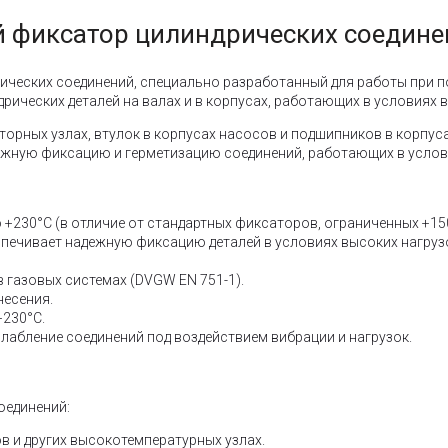
й фиксатор цилиндрических соедине
еских соединений, специально разработанный для работы при по
дрических деталей на валах и в корпусах, работающих в условиях в
рных узлах, втулок в корпусах насосов и подшипников в корпусах
жную фиксацию и герметизацию соединений, работающих в услови
 +230°C (в отличие от стандартных фиксаторов, ограниченных +15
спечивает надежную фиксацию деталей в условиях высоких нагруз
 газовых системах (DVGW EN 751-1).
несения.
+230°C.
абление соединений под воздействием вибрации и нагрузок.
оединений:
в и других высокотемпературных узлах.