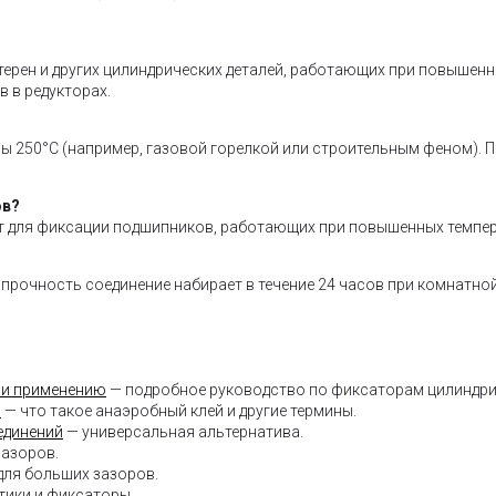
стерен и других цилиндрических деталей, работающих при повышенн
 в редукторах.
ы 250°C (например, газовой горелкой или строительным феном). П
ов?
дит для фиксации подшипников, работающих при повышенных темпе
прочность соединение набирает в течение 24 часов при комнатной
 и применению
— подробное руководство по фиксаторам цилиндри
я
— что такое анаэробный клей и другие термины.
единений
— универсальная альтернатива.
зазоров.
для больших зазоров.
тики и фиксаторы.