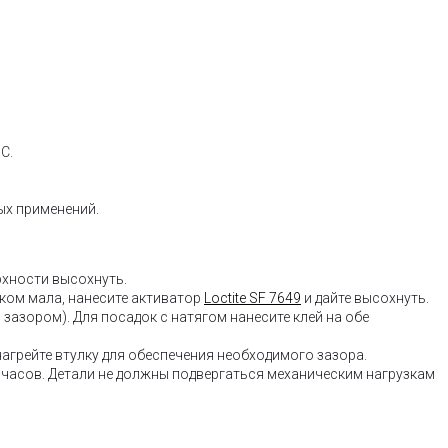
C.
ых применений.
рхности высохнуть.
ком мала, нанесите активатор
Loctite SF 7649
и дайте высохнуть.
с зазором). Для посадок с натягом нанесите клей на обе
агрейте втулку для обеспечения необходимого зазора.
 часов. Детали не должны подвергаться механическим нагрузкам