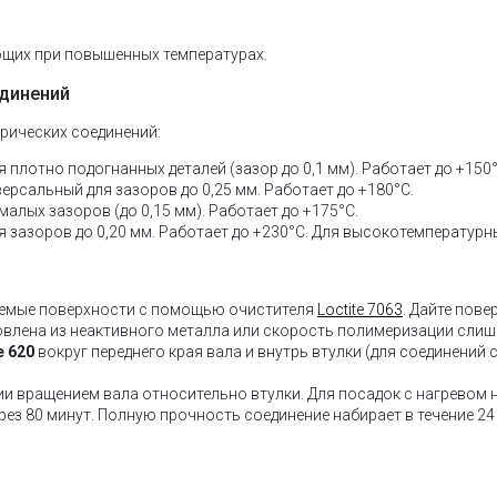
щих при повышенных температурах.
единений
рических соединений:
 плотно подогнанных деталей (зазор до 0,1 мм). Работает до +150°
ерсальный для зазоров до 0,25 мм. Работает до +180°C.
алых зазоров (до 0,15 мм). Работает до +175°C.
я зазоров до 0,20 мм. Работает до +230°C. Для высокотемпературн
аемые поверхности с помощью очистителя
Loctite 7063
. Дайте пове
влена из неактивного металла или скорость полимеризации слиш
e 620
вокруг переднего края вала и внутрь втулки (для соединений 
ии вращением вала относительно втулки. Для посадок с нагревом н
ез 80 минут. Полную прочность соединение набирает в течение 24