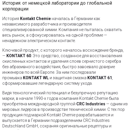
История: от немецкой лаборатории до глобальной
корпорации
История
Kontakt Chemie
началась в Германии как
независимого разработчика и производителя
специализированной химии. Компания не пыталась охватить
весь рынок, а сфокусировалась на одной проблеме —
ненадежном электрическом контакте.
Ключевой продукт, с которого началось восхождение бренда,
—
KONTAKT 60
. Это средство, созданное для восстановления
окисленных контактов и удаления слоев сернистого серебра
без абразивного воздействия, быстро завоевало доверие
инженеров по всей Европе. За ним последовали
промывка
KONTAKT WL
и защитная смазка
KONTAKT 61
,
сформировавшие легендарную систему ухода.
Видя технологический потенциал и безупречную репутацию
марки, в начале 1990-х годов компания Kontakt Chemie была
приобретена международной группой
CRC Industries
— одним из
мировых лидеров в производстве технической химии. С тех пор
продукция под маркой Kontakt Chemie разрабатывается и
выпускается в Германии подразделением CRC Industries
Deutschland GmbH, сохраняя оригинальные рецептуры и