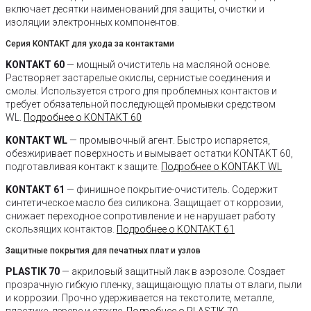
включает десятки наименований для защиты, очистки и
изоляции электронных компонентов.
Серия KONTAKT для ухода за контактами
KONTAKT 60
— мощный очиститель на масляной основе.
Растворяет застарелые окислы, сернистые соединения и
смолы. Используется строго для проблемных контактов и
требует обязательной последующей промывки средством
WL.
Подробнее о KONTAKT 60
KONTAKT WL
— промывочный агент. Быстро испаряется,
обезжиривает поверхность и вымывает остатки KONTAKT 60,
подготавливая контакт к защите.
Подробнее о KONTAKT WL
KONTAKT 61
— финишное покрытие-очиститель. Содержит
синтетическое масло без силикона. Защищает от коррозии,
снижает переходное сопротивление и не нарушает работу
скользящих контактов.
Подробнее о KONTAKT 61
Защитные покрытия для печатных плат и узлов
PLASTIK 70
— акриловый защитный лак в аэрозоле. Создает
прозрачную гибкую пленку, защищающую платы от влаги, пыли
и коррозии. Прочно удерживается на текстолите, металле,
пластике, дереве и стекле.
Подробнее о PLASTIK 70