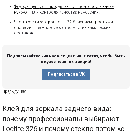
Флуоресценция в продуктах Loctite: что это и зачем
нужно
— для контроля качества нанесения.
Что такое тиксотропность? Объясняем простыми
словами
— важное свойство многих химических
составов.
Подписывайтесь на нас в социальных сетях, чтобы быть
в курсе новинок и акций!
Подписаться в VK
Навигация
Предыдущая
Предыдущая
по
записям
Клей для зеркала заднего вида:
почему профессионалы выбирают
Loctite 326 и почему стекло потом «с