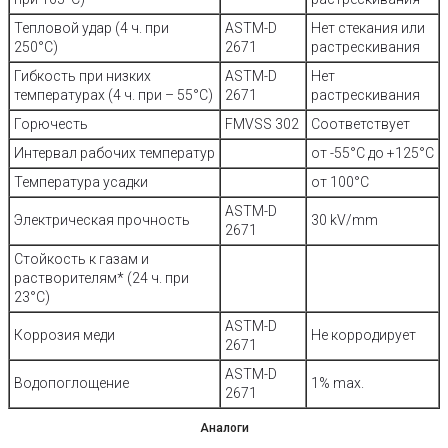
Тепловой удар (4 ч. при
ASTM-D
Нет стекания или
250°C)
2671
растрескивания
Гибкость при низких
ASTM-D
Нет
температурах (4 ч. при – 55°C)
2671
растрескивания
Горючесть
FMVSS 302
Соответствует
Интервал рабочих температур
от -55°С до +125°С
Температура усадки
от 100°С
ASTM-D
Электрическая прочность
30 kV/mm
2671
Стойкость к газам и
растворителям* (24 ч. при
23°C)
ASTM-D
Коррозия меди
Не корродирует
2671
ASTM-D
Водопоглощение
1% max.
2671
Аналоги