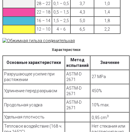
28 – 22
0,1 – 0,5
3,7
1,0
22 – 18
0,5 – 1,5
4,3
1,4
16 – 14
1,5 – 2,5
5,0
1,8
12 – 10
4 – 6
6,5
2,2
Характеристики
Метод
Основные характеристики
Значение
испытаний
Разрушающее усилие при
ASTM-D
27 MPa
растяжении
2671
ASTM-D
Удлинение перед разрывом
450%
2671
ASTM-D
Продольная усадка
10% max.
2671
3
Удельная плотность
0,95 cm
Тепловое воздействие (168 ч.
Нет стекания или
при 165°C)
растрескивания