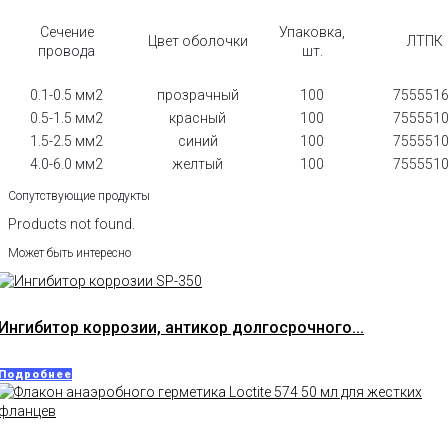
Сечение
Упаковка,
Цвет оболочки
ЛТПК
провода
шт.
0.1-0.5 мм2
прозрачный
100
755551
0.5-1.5 мм2
красный
100
755551
1.5-2.5 мм2
синий
100
755551
4.0-6.0 мм2
желтый
100
755551
Сопутствующие продукты
Products not found.
Может быть интересно
Ингибитор коррозии, антикор долгосрочного...
Подробнее