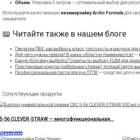
Объем.
Упаковка 5 литров — оптимальный выбор для регуля
Используйте качественную
незамерзайку Arctic Formula
для св
омывателя.
📖 Читайте также в нашем блоге
Перчатки ПВХ: как выбрать класс, плотность и рисунок для
Для чего нужны сверла? В каких областях применяются?
— 
Какую болгарку выбрать? Советы по выбору УШМ для дома
Пластиковые хомуты (кабельные стяжки): полный гид по в
Профессиональная паста для рук ЛТПК
— средство для очис
Сопутствующие продукты
5-56 CLEVER-STRAW — многофункциональная...
Подробнее