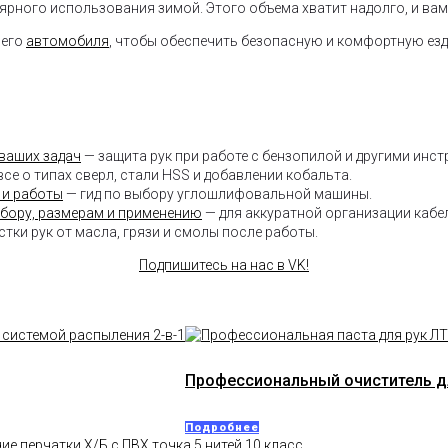
рного использования зимой. Этого объема хватит надолго, и вам 
оего
автомобиля
, чтобы обеспечить безопасную и комфортную езд
 ваших задач
— защита рук при работе с бензопилой и другими инс
все о типах сверл, стали HSS и добавлении кобальта.
 и работы
— гид по выбору углошлифовальной машины.
ыбору, размерам и применению
— для аккуратной организации кабел
тки рук от масла, грязи и смолы после работы.
Подпишитесь на нас в VK!
Профессиональный очиститель для
Подробнее