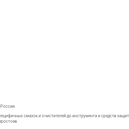
 России.
ецифичных смазок и очистителей до инструмента и средств защиты
простоев.