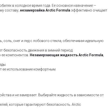
билях в холодное время года. Ее основное назначение —
му составу,
незамерзайка Arctic Formula
эффективно очищает
 соль, снег и лед с лобового стекла, обеспечивая идеальную
т безопасность движения в зимний период.
 ее компонентов.
Незамерзающая жидкость Arctic Formula
,
еды.
ает ее использование комфортным.
ойства и не замерзает. Выбирайте жидкость в зависимости от
лей, которые гарантируют безопасность. Arctic