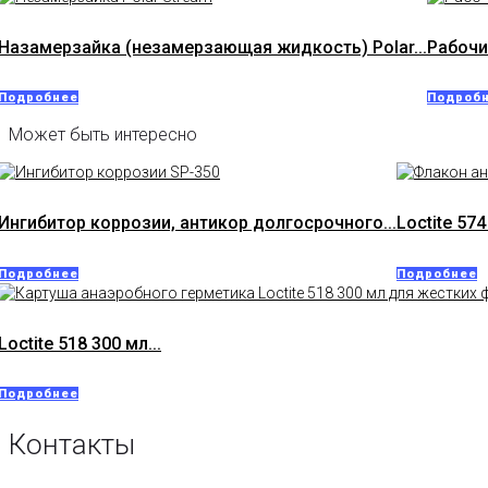
Назамерзайка (незамерзающая жидкость) Polar...
Рабочи
Подробнее
Подроб
Может быть интересно
Ингибитор коррозии, антикор долгосрочного...
Loctite 574
Подробнее
Подробнее
Loctite 518 300 мл...
Подробнее
Контакты