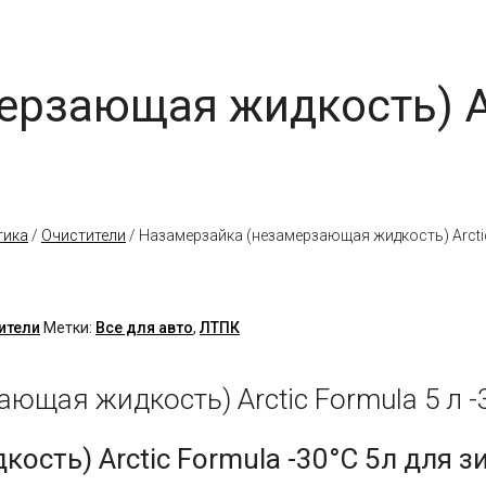
рзающая жидкость) Arc
тика
/
Очистители
/ Назамерзайка (незамерзающая жидкость) Arctic 
ители
Метки:
Все для авто
,
ЛТПК
щая жидкость) Arctic Formula 5 л -3
сть) Arctic Formula -30°C 5л для зи