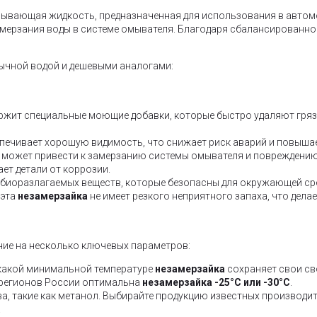
ывающая жидкость, предназначенная для использования в автомо
амерзания воды в системе омывателя. Благодаря сбалансированно
бычной водой и дешевыми аналогами:
жит специальные моющие добавки, которые быстро удаляют грязь,
печивает хорошую видимость, что снижает риск аварий и повышае
может привести к замерзанию системы омывателя и повреждению
ает детали от коррозии.
е биоразлагаемых веществ, которые безопасны для окружающей ср
 эта
незамерзайка
не имеет резкого неприятного запаха, что дел
ние на несколько ключевых параметров:
 какой минимальной температуре
незамерзайка
сохраняет свои св
 регионов России оптимальна
незамерзайка -25°C или -30°C
.
, такие как метанол. Выбирайте продукцию известных производите
.