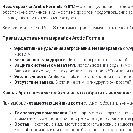
Незамерзайка Arctic Formula -30°C
— это специальная стеклоом
обеспечение отличной видимости на дороге и предотвращение з
стекла даже при низких температурах.
Зимний очиститель Polar Stream имеет ряд преимуществ перед о
Преимущества незамерзайки Arctic Formula
Эффективное удаление загрязнений.
Незамерзайка
содер
чистоту.
Безопасность на дороге.
Чистая поверхность стекла обес
Защита системы омывателя.
Использование воды зимой 
благодаря своему составу, не замерзает при -25°C и защищ
Экологичность.
Arctic Formula изготавливается на основ
Отсутствие запаха.
В отличие от многих других жидкостей,
Как выбрать незамерзайку и на что обратить внимание
При выборе
незамерзающей жидкости
следует обратить внима
Температура замерзания.
Этот параметр определяет, при
климатических условий вашего региона. Для большинства
Состав.
Некоторые виды могут содержать вредные вещества
Formula производится на основе безопасных компонентов