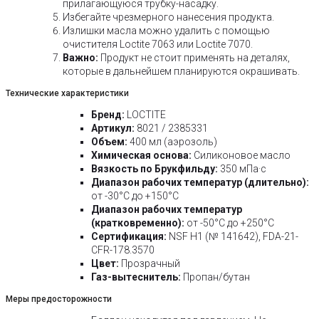
прилагающуюся трубку-насадку.
Избегайте чрезмерного нанесения продукта.
Излишки масла можно удалить с помощью
очистителя Loctite 7063 или Loctite 7070.
Важно:
Продукт не стоит применять на деталях,
которые в дальнейшем планируются окрашивать.
Технические характеристики
Бренд:
LOCTITE
Артикул:
8021 / 2385331
Объем:
400 мл (аэрозоль)
Химическая основа:
Силиконовое масло
Вязкость по Брукфильду:
350 мПа·с
Диапазон рабочих температур (длительно):
от -30°C до +150°C
Диапазон рабочих температур
(кратковременно):
от -50°C до +250°C
Сертификация:
NSF H1 (№ 141642), FDA-21-
CFR-178.3570
Цвет:
Прозрачный
Газ-вытеснитель:
Пропан/бутан
Меры предосторожности