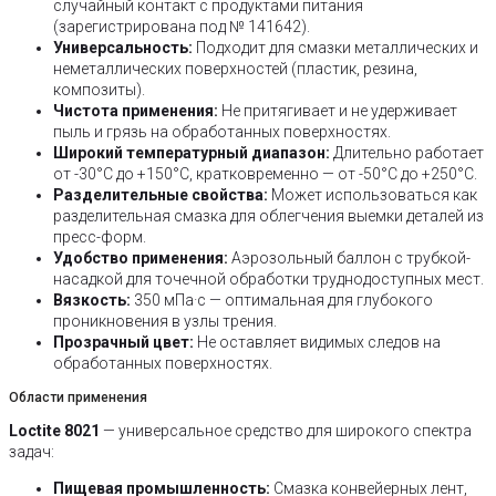
случайный контакт с продуктами питания
(зарегистрирована под № 141642).
Универсальность:
Подходит для смазки металлических и
неметаллических поверхностей (пластик, резина,
композиты).
Чистота применения:
Не притягивает и не удерживает
пыль и грязь на обработанных поверхностях.
Широкий температурный диапазон:
Длительно работает
от -30°C до +150°C, кратковременно — от -50°C до +250°C.
Разделительные свойства:
Может использоваться как
разделительная смазка для облегчения выемки деталей из
пресс-форм.
Удобство применения:
Аэрозольный баллон с трубкой-
насадкой для точечной обработки труднодоступных мест.
Вязкость:
350 мПа·с — оптимальная для глубокого
проникновения в узлы трения.
Прозрачный цвет:
Не оставляет видимых следов на
обработанных поверхностях.
Области применения
Loctite 8021
— универсальное средство для широкого спектра
задач:
Пищевая промышленность:
Смазка конвейерных лент,