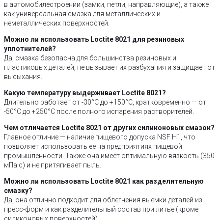
в автомобилестроении (замки, петли, направляющие), а также
как универсальная смазка для металлических и
неметаллических поверхностей.
Можно ли использовать Loctite 8021 для резиновых
уплотнителей?
Да, смазка безопасна для большинства резиновых и
пластиковых деталей, не вызывает их разбухания и защищает от
высыхания.
Какую температуру выдерживает Loctite 8021?
Длительно работает от -30°C до +150°C, кратковременно — от
-50°C до +250°C после полного испарения растворителей.
Чем отличается Loctite 8021 от других силиконовых смазок?
Главное отличие — наличие пищевого допуска NSF H1, что
позволяет использовать ее на предприятиях пищевой
промышленности. Также она имеет оптимальную вязкость (350
мПа·с) и не притягивает пыль.
Можно ли использовать Loctite 8021 как разделительную
смазку?
Да, она отлично подходит для облегчения выемки деталей из
пресс-форм и как разделительный состав при литье (кроме
силиконовых поверхностей).