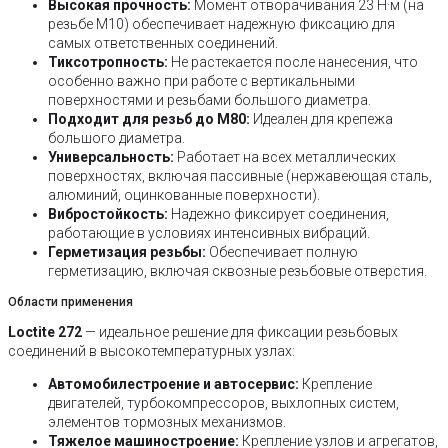
Высокая прочность:
Момент отворачивания 23 Н·м (на
резьбе М10) обеспечивает надежную фиксацию для
самых ответственных соединений.
Тиксотропность:
Не растекается после нанесения, что
особенно важно при работе с вертикальными
поверхностями и резьбами большого диаметра.
Подходит для резьб до М80:
Идеален для крепежа
большого диаметра.
Универсальность:
Работает на всех металлических
поверхностях, включая пассивные (нержавеющая сталь,
алюминий, оцинкованные поверхности).
Вибростойкость:
Надежно фиксирует соединения,
работающие в условиях интенсивных вибраций.
Герметизация резьбы:
Обеспечивает полную
герметизацию, включая сквозные резьбовые отверстия.
Области применения
Loctite 272
— идеальное решение для фиксации резьбовых
соединений в высокотемпературных узлах:
Автомобилестроение и автосервис:
Крепление
двигателей, турбокомпрессоров, выхлопных систем,
элементов тормозных механизмов.
Тяжелое машиностроение:
Крепление узлов и агрегатов,