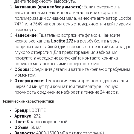
Дайте поверхности высохнуть.
Активация (при необходимости):
Если поверхность
изготовлена из неактивного металла или скорость
полимеризации слишком мала, нанесите активатор Loctite
7471 или 7649 на сопрягаемые поверхности и дайте время
высохнуть.
Нанесение:
Тщательно встряхните флакон. Нанесите
несколько капель
Loctite 272
на резьбу болта в зону
сопряжения с гайкой (для сквозных отверстий) или на дно
глухого отверстия. Для предотвращения забивания
продукта в насадке не допускайте контакта кончика
носика с металлическими поверхностями.
Сборка:
Соедините детали и затяните крепеж с требуемым
моментом.
Отверждение:
Технологическая прочность достигается
через 40 минут при комнатной температуре. Полную
прочность соединение набирает в течение 24 часов.
Технические характеристики
Бренд:
LOCTITE
Артикул:
272
Цвет:
Красно-коричневый
Объем:
50 мл
Вязкость:
4000-15000 мПа·с (тиксотропный)