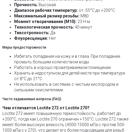
Прочность:
Высокая
Диапазон рабочих температур:
от -55°C до +200°C
Максимальный размер резьбы:
M80
Момент отворачивания (M10):
23 Н·м
Технологическая прочность:
40 минут
Тиксотропность:
Да
Флуоресценция:
Нет
Меры предосторожности
Избегать попадания на кожу и в глаза. При попадании
промыть большим количеством воды.
Работать в хорошо проветриваемом помещении.
Хранить в недоступном для детей месте при температуре
от 8°C до 21°C.
Не использовать в системах с чистым кислородом и
сильными окислителями.
Часто задаваемые вопросы (FAQ)
Чем отличается Loctite 272 от Loctite 270?
Loctite 272 имеет повышенную термостойкость: работает до
+200°C, тогда как Loctite 270 ограничен +150°C. Loctite 272 также
имеет более высокую вязкость (4000-15000 мПа·с против 500-
1000 мПа·с у 270), что делает его более подходящим для резьб