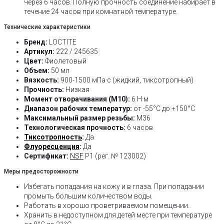
через 6 часов. Полную прочность соединение набирает в
течение 24 часов при комнатной температуре.
Технические характеристики
Бренд:
LOCTITE
Артикул:
222 / 245635
Цвет:
Фиолетовый
Объем:
50 мл
Вязкость:
900-1500 мПа·с (жидкий, тиксотропный)
Прочность:
Низкая
Момент отворачивания (M10):
6 Н·м
Диапазон рабочих температур:
от -55°C до +150°C
Максимальный размер резьбы:
M36
Технологическая прочность:
6 часов
Тиксотропность
:
Да
Флуоресценция
:
Да
Сертификат:
NSF
P1 (рег. № 123002)
Меры предосторожности
Избегать попадания на кожу и в глаза. При попадании
промыть большим количеством воды.
Работать в хорошо проветриваемом помещении.
Хранить в недоступном для детей месте при температуре