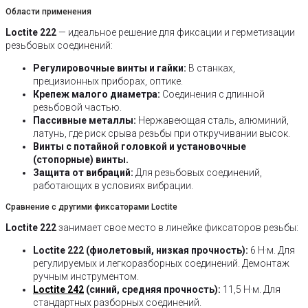
Области применения
Loctite 222
— идеальное решение для фиксации и герметизации
резьбовых соединений:
Регулировочные винты и гайки:
В станках,
прецизионных приборах, оптике.
Крепеж малого диаметра:
Соединения с длинной
резьбовой частью.
Пассивные металлы:
Нержавеющая сталь, алюминий,
латунь, где риск срыва резьбы при откручивании высок.
Винты с потайной головкой и установочные
(стопорные) винты.
Защита от вибраций:
Для резьбовых соединений,
работающих в условиях вибрации.
Сравнение с другими фиксаторами Loctite
Loctite 222
занимает свое место в линейке фиксаторов резьбы:
Loctite 222 (фиолетовый, низкая прочность):
6 Н·м. Для
регулируемых и легкоразборных соединений. Демонтаж
ручным инструментом.
Loctite 242
(синий, средняя прочность):
11,5 Н·м. Для
стандартных разборных соединений.