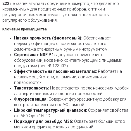
222
не «запечатывает» соединение намертво, что делает его
незаменимым для прецизионных приборов, оптики и
регулировочных механизмов, где важна возможность
регулярного обслуживания.
Ключевые преимущества
Низкая прочность (фиолетовый):
Обеспечивает
надежную фиксацию с возможностью легкого
демонтажа стандартным ручным инструментом.
Сертификат NSF P1:
Допускает применение в
оборудовании, косвенно контактирующем с пищевыми
продуктами (рег. № 123002).
Эффективность на пассивных металлах:
Работает на
нержавеющей стали, алюминии, оцинкованных
поверхностях.
Тиксотропность:
Не растекается после нанесения, удобен
для вертикальных и наклонных поверхностей.
Флуоресценция:
Содержит флуоресцентную добавку для
контроля нанесения под УФ-лампой.
Широкий температурный диапазон:
Сохраняет свойства
от -55°C до +150°C.
Подходит для резьб до М36:
Охватывает большинство
мелких и средних крепежных соединений.