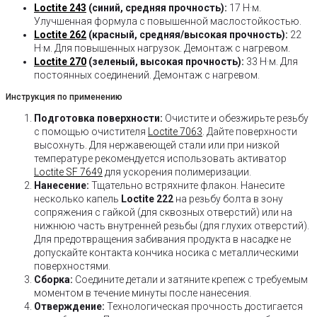
Loctite 243
(синий, средняя прочность):
17 Н·м.
Улучшенная формула с повышенной маслостойкостью.
Loctite 262
(красный, средняя/высокая прочность):
22
Н·м. Для повышенных нагрузок. Демонтаж с нагревом.
Loctite 270
(зеленый, высокая прочность):
33 Н·м. Для
постоянных соединений. Демонтаж с нагревом.
Инструкция по применению
Подготовка поверхности:
Очистите и обезжирьте резьбу
с помощью очистителя
Loctite 7063
. Дайте поверхности
высохнуть. Для нержавеющей стали или при низкой
температуре рекомендуется использовать активатор
Loctite SF 7649
для ускорения полимеризации.
Нанесение:
Тщательно встряхните флакон. Нанесите
несколько капель
Loctite 222
на резьбу болта в зону
сопряжения с гайкой (для сквозных отверстий) или на
нижнюю часть внутренней резьбы (для глухих отверстий).
Для предотвращения забивания продукта в насадке не
допускайте контакта кончика носика с металлическими
поверхностями.
Сборка:
Соедините детали и затяните крепеж с требуемым
моментом в течение минуты после нанесения.
Отверждение:
Технологическая прочность достигается