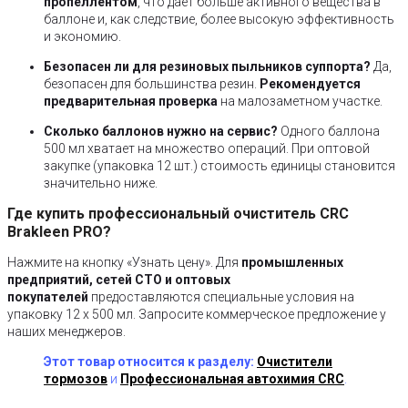
пропеллентом
, что дает больше активного вещества в
баллоне и, как следствие, более высокую эффективность
и экономию.
Безопасен ли для резиновых пыльников суппорта?
Да,
безопасен для большинства резин.
Рекомендуется
предварительная проверка
на малозаметном участке.
Сколько баллонов нужно на сервис?
Одного баллона
500 мл хватает на множество операций. При оптовой
закупке (упаковка 12 шт.) стоимость единицы становится
значительно ниже.
Где купить профессиональный очиститель CRC
Brakleen PRO?
Нажмите на кнопку «Узнать цену». Для
промышленных
предприятий, сетей СТО и оптовых
покупателей
предоставляются специальные условия на
упаковку 12 х 500 мл. Запросите коммерческое предложение у
наших менеджеров.
Этот товар относится к разделу:
Очистители
тормозов
и
Профессиональная автохимия CRC
.