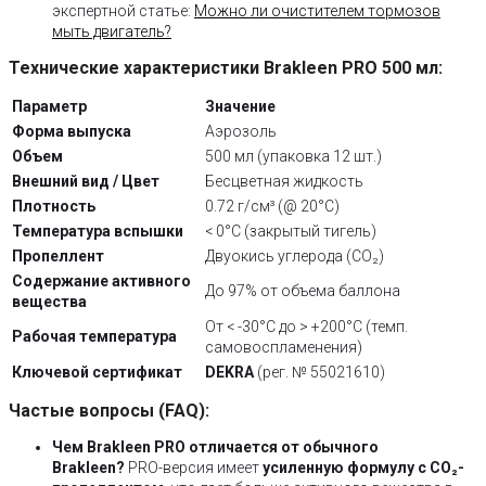
экспертной статье:
Можно ли очистителем тормозов
мыть двигатель?
Технические характеристики Brakleen PRO 500 мл:
Параметр
Значение
Форма выпуска
Аэрозоль
Объем
500 мл (упаковка 12 шт.)
Внешний вид / Цвет
Бесцветная жидкость
Плотность
0.72 г/см³ (@ 20°C)
Температура вспышки
< 0°C (закрытый тигель)
Пропеллент
Двуокись углерода (CO₂)
Содержание активного
До 97% от объема баллона
вещества
От < -30°C до > +200°C (темп.
Рабочая температура
самовоспламенения)
Ключевой сертификат
DEKRA
(рег. № 55021610)
Частые вопросы (FAQ):
Чем Brakleen PRO отличается от обычного
Brakleen?
PRO-версия имеет
усиленную формулу с CO₂-