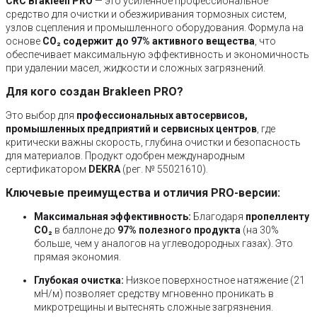
CRC Brakleen PRO
— это усиленное профессиональное
средство для очистки и обезжиривания тормозных систем,
узлов сцепления и промышленного оборудования. Формула на
основе
CO₂ содержит до 97% активного вещества
, что
обеспечивает максимальную эффективность и экономичность
при удалении масел, жидкости и сложных загрязнений.
Для кого создан Brakleen PRO?
Это выбор для
профессиональных автосервисов,
промышленных предприятий и сервисных центров
, где
критически важны скорость, глубина очистки и безопасность
для материалов. Продукт одобрен международным
сертификатором
DEKRA
(рег. № 55021610).
Ключевые преимущества и отличия PRO-версии:
Максимальная эффективность:
Благодаря
пропелленту
CO₂
в баллоне до
97% полезного продукта
(на 30%
больше, чем у аналогов на углеводородных газах). Это
прямая экономия.
Глубокая очистка:
Низкое поверхностное натяжение (21
мН/м) позволяет средству мгновенно проникать в
микротрещины и вытеснять сложные загрязнения.